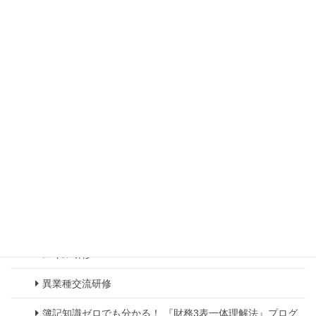
人材・組織開発事業
コンサルティング事業
企業変革コンサルティング
その他コンサルティング
研修事業
マネジメント教育
グローバル教育
個人セッション(1to1コーチング・メンタリング)
スキル研修
異業種交流研修
簿記知識ゼロでも分かる！ 『財務3表一体理解法』プログ